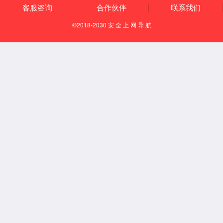
详情 >>
仔猪减
bwin必赢
内生猪饲料业
详情 >>
越冬后
bwin必