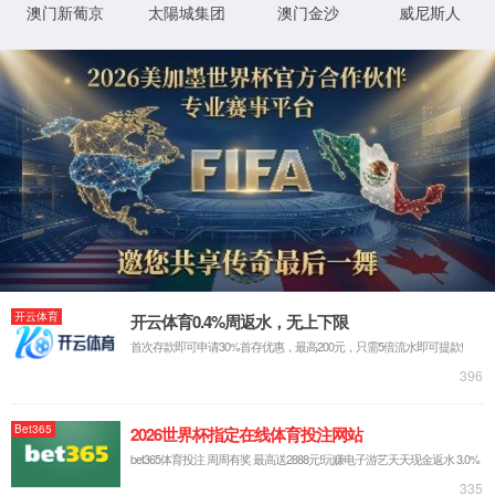
热搜关键词：
十大微量元素肥料厂家
微量元素原料厂家
有机微量元
您当前的位置：
首页
>
荣誉资质
>
院士专家工作站
关于我们
品牌历程
你们可